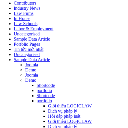
Contributors
Industry News
Law Firms
In House
Law Schools
Labor & Employment
Uncategorised
Sample Data Article
Porfolio Pages
Tin tức mới nhất
Uncategorised
Sample Data Article
Joomla
Demo
Joomla
Demo
Shortcode
portfolio
Shortcode
portfolio
Giới thiệu LOGICLAW
Dịch vụ pháp lý
Hỏi đáp pháp luật
Giới thiệu LOGICLAW
Dịch vụ pháp lý