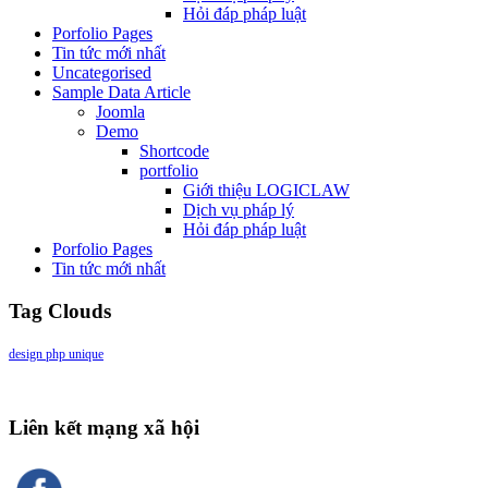
Hỏi đáp pháp luật
Porfolio Pages
Tin tức mới nhất
Uncategorised
Sample Data Article
Joomla
Demo
Shortcode
portfolio
Giới thiệu LOGICLAW
Dịch vụ pháp lý
Hỏi đáp pháp luật
Porfolio Pages
Tin tức mới nhất
Tag Clouds
design
php
unique
Liên kết mạng xã hội