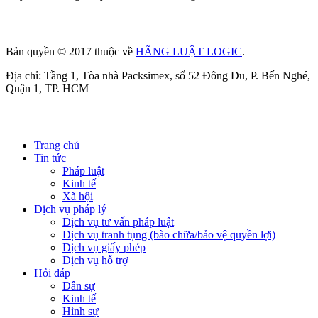
Bản quyền © 2017 thuộc về
HÃNG LUẬT LOGIC
.
Địa chỉ: Tầng 1, Tòa nhà Packsimex, số 52 Đông Du, P. Bến Nghé,
Quận 1, TP. HCM
Trang chủ
Tin tức
Pháp luật
Kinh tế
Xã hội
Dịch vụ pháp lý
Dịch vụ tư vấn pháp luật
Dịch vụ tranh tụng (bào chữa/bảo vệ quyền lợi)
Dịch vụ giấy phép
Dịch vụ hỗ trợ
Hỏi đáp
Dân sự
Kinh tế
Hình sự