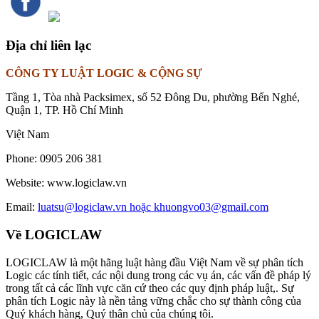
Địa chỉ liên lạc
CÔNG TY LUẬT LOGIC & CỘNG SỰ
Tầng 1, Tòa nhà Packsimex, số 52 Đông Du, phường Bến Nghé,
Quận 1, TP. Hồ Chí Minh
Việt Nam
Phone:
0905 206 381
Website:
www.logiclaw.vn
Email:
luatsu@logiclaw.vn hoặc khuongvo03@gmail.com
Về LOGICLAW
LOGICLAW là một hãng luật hàng đầu Việt Nam về sự phân tích
Logic các tính tiết, các nội dung trong các vụ án, các vấn đề pháp lý
trong tất cả các lĩnh vực căn cứ theo các quy định pháp luật,. Sự
phân tích Logic này là nền tảng vững chắc cho sự thành công của
Quý khách hàng, Quý thân chủ của chúng tôi.