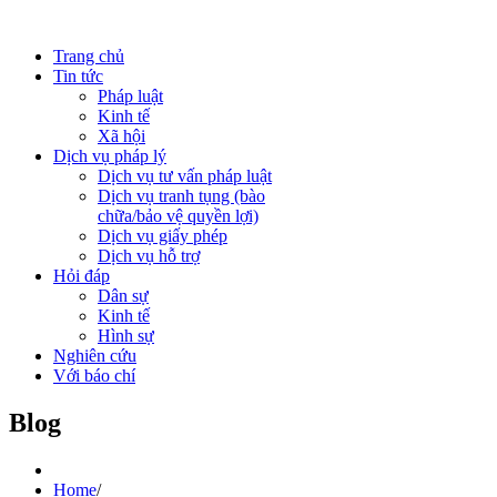
Trang chủ
Tin tức
Pháp luật
Kinh tế
Xã hội
Dịch vụ pháp lý
Dịch vụ tư vấn pháp luật
Dịch vụ tranh tụng (bào
chữa/bảo vệ quyền lợi)
Dịch vụ giấy phép
Dịch vụ hỗ trợ
Hỏi đáp
Dân sự
Kinh tế
Hình sự
Nghiên cứu
Với báo chí
Blog
Home
/