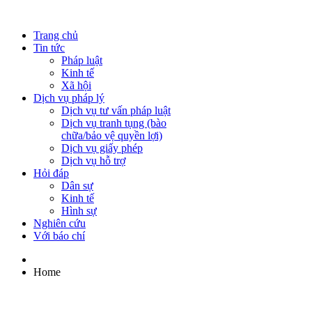
Trang chủ
Tin tức
Pháp luật
Kinh tế
Xã hội
Dịch vụ pháp lý
Dịch vụ tư vấn pháp luật
Dịch vụ tranh tụng (bào
chữa/bảo vệ quyền lợi)
Dịch vụ giấy phép
Dịch vụ hỗ trợ
Hỏi đáp
Dân sự
Kinh tế
Hình sự
Nghiên cứu
Với báo chí
Home