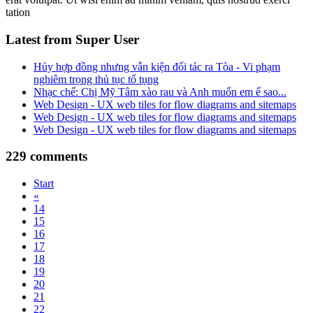
tation
Latest from Super User
Hủy hợp đồng nhưng vẫn kiện đối tác ra Tòa - Vi phạm
nghiêm trọng thủ tục tố tụng
Nhạc chế: Chị Mỹ Tâm xào rau và Anh muốn em ế sao...
Web Design - UX web tiles for flow diagrams and sitemaps
Web Design - UX web tiles for flow diagrams and sitemaps
Web Design - UX web tiles for flow diagrams and sitemaps
229
comments
Start
«
14
15
16
17
18
19
20
21
22