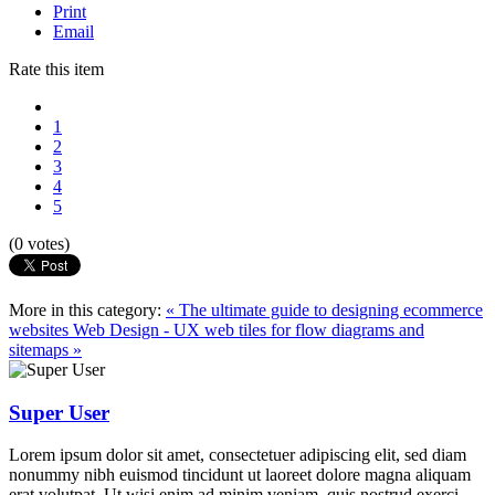
Print
Email
Rate this item
1
2
3
4
5
(0 votes)
More in this category:
« The ultimate guide to designing ecommerce
websites
Web Design - UX web tiles for flow diagrams and
sitemaps »
Super User
Lorem ipsum dolor sit amet, consectetuer adipiscing elit, sed diam
nonummy nibh euismod tincidunt ut laoreet dolore magna aliquam
erat volutpat. Ut wisi enim ad minim veniam, quis nostrud exerci