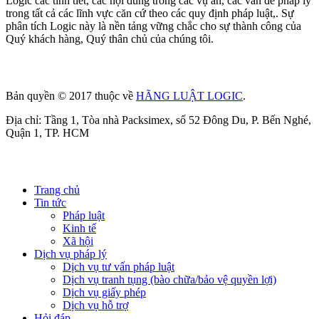
Logic các tính tiết, các nội dung trong các vụ án, các vấn đề pháp lý
trong tất cả các lĩnh vực căn cứ theo các quy định pháp luật,. Sự
phân tích Logic này là nền tảng vững chắc cho sự thành công của
Quý khách hàng, Quý thân chủ của chúng tôi.
Bản quyền © 2017 thuộc về
HÃNG LUẬT LOGIC
.
Địa chỉ: Tầng 1, Tòa nhà Packsimex, số 52 Đông Du, P. Bến Nghé,
Quận 1, TP. HCM
Trang chủ
Tin tức
Pháp luật
Kinh tế
Xã hội
Dịch vụ pháp lý
Dịch vụ tư vấn pháp luật
Dịch vụ tranh tụng (bào chữa/bảo vệ quyền lợi)
Dịch vụ giấy phép
Dịch vụ hỗ trợ
Hỏi đáp