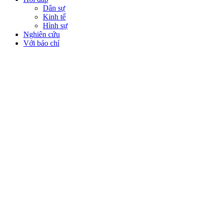
Dân sự
Kinh tế
Hình sự
Nghiên cứu
Với báo chí