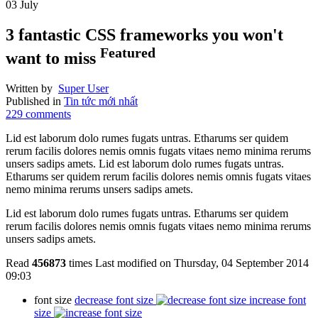
03
July
3 fantastic CSS frameworks you won't
Featured
want to miss
Written by
Super User
Published in
Tin tức mới nhất
229
comments
Lid est laborum dolo rumes fugats untras. Etharums ser quidem
rerum facilis dolores nemis omnis fugats vitaes nemo minima rerums
unsers sadips amets. Lid est laborum dolo rumes fugats untras.
Etharums ser quidem rerum facilis dolores nemis omnis fugats vitaes
nemo minima rerums unsers sadips amets.
Lid est laborum dolo rumes fugats untras. Etharums ser quidem
rerum facilis dolores nemis omnis fugats vitaes nemo minima rerums
unsers sadips amets.
Read
456873
times
Last modified on Thursday, 04 September 2014
09:03
font size
decrease font size
increase font
size