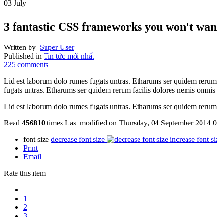
03
July
3 fantastic CSS frameworks you won't wan
Written by
Super User
Published in
Tin tức mới nhất
225
comments
Lid est laborum dolo rumes fugats untras. Etharums ser quidem rerum
fugats untras. Etharums ser quidem rerum facilis dolores nemis omnis
Lid est laborum dolo rumes fugats untras. Etharums ser quidem rerum 
Read
456810
times
Last modified on Thursday, 04 September 2014 0
font size
decrease font size
increase font si
Print
Email
Rate this item
1
2
3