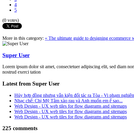
4
5
(0 votes)
More in this category:
« The ultimate guide to designing ecommerce 
Super User
Lorem ipsum dolor sit amet, consectetuer adipiscing elit, sed diam n
nostrud exerci tation
Latest from Super User
Hủy hợp đồng nhưng vẫn kiện đối tác ra Tòa - Vi phạm nghiêm 
Nhạc chế: Chị Mỹ Tâm xào rau và Anh muốn em ế sao...
Web Design - UX web tiles for flow diagrams and sitemaps
Web Design - UX web tiles for flow diagrams and sitemaps
Web Design - UX web tiles for flow diagrams and sitemaps
225
comments