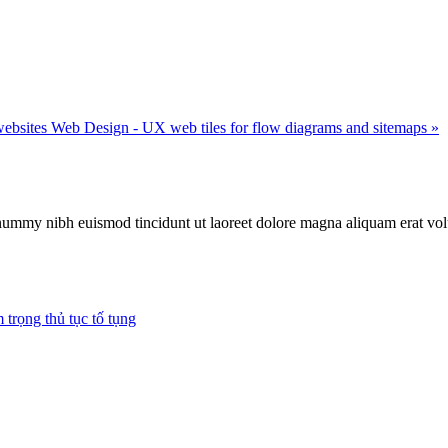
websites
Web Design - UX web tiles for flow diagrams and sitemaps »
onummy nibh euismod tincidunt ut laoreet dolore magna aliquam erat vo
trọng thủ tục tố tụng