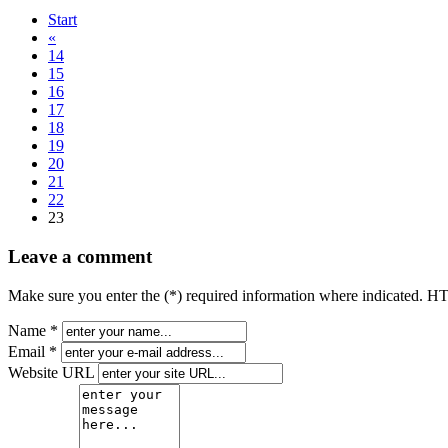
Start
«
14
15
16
17
18
19
20
21
22
23
Leave a comment
Make sure you enter the (*) required information where indicated. H
Name *
Email *
Website URL