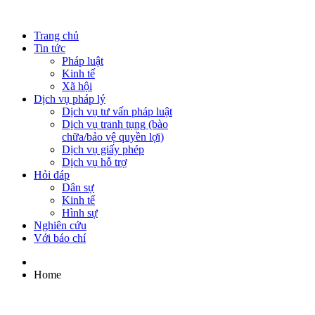
Trang chủ
Tin tức
Pháp luật
Kinh tế
Xã hội
Dịch vụ pháp lý
Dịch vụ tư vấn pháp luật
Dịch vụ tranh tụng (bào
chữa/bảo vệ quyền lợi)
Dịch vụ giấy phép
Dịch vụ hỗ trợ
Hỏi đáp
Dân sự
Kinh tế
Hình sự
Nghiên cứu
Với báo chí
Home