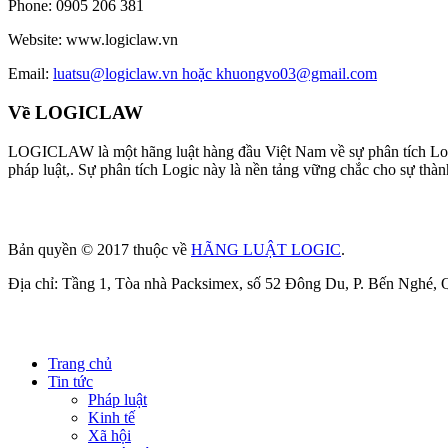
Phone:
0905 206 381
Website:
www.logiclaw.vn
Email:
luatsu@logiclaw.vn hoặc khuongvo03@gmail.com
Về LOGICLAW
LOGICLAW là một hãng luật hàng đầu Việt Nam về sự phân tích Logic c
pháp luật,. Sự phân tích Logic này là nền tảng vững chắc cho sự th
Bản quyền © 2017 thuộc về
HÃNG LUẬT LOGIC
.
Địa chỉ: Tầng 1, Tòa nhà Packsimex, số 52 Đông Du, P. Bến Nghé,
Trang chủ
Tin tức
Pháp luật
Kinh tế
Xã hội