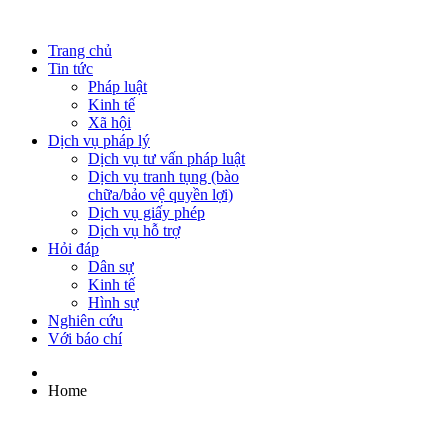
Trang chủ
Tin tức
Pháp luật
Kinh tế
Xã hội
Dịch vụ pháp lý
Dịch vụ tư vấn pháp luật
Dịch vụ tranh tụng (bào
chữa/bảo vệ quyền lợi)
Dịch vụ giấy phép
Dịch vụ hỗ trợ
Hỏi đáp
Dân sự
Kinh tế
Hình sự
Nghiên cứu
Với báo chí
Home