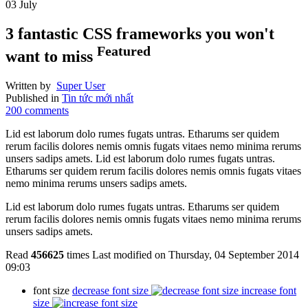
03
July
3 fantastic CSS frameworks you won't
Featured
want to miss
Written by
Super User
Published in
Tin tức mới nhất
200
comments
Lid est laborum dolo rumes fugats untras. Etharums ser quidem
rerum facilis dolores nemis omnis fugats vitaes nemo minima rerums
unsers sadips amets. Lid est laborum dolo rumes fugats untras.
Etharums ser quidem rerum facilis dolores nemis omnis fugats vitaes
nemo minima rerums unsers sadips amets.
Lid est laborum dolo rumes fugats untras. Etharums ser quidem
rerum facilis dolores nemis omnis fugats vitaes nemo minima rerums
unsers sadips amets.
Read
456625
times
Last modified on Thursday, 04 September 2014
09:03
font size
decrease font size
increase font
size