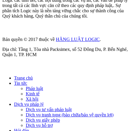
Logic các tính tiết, các nội dung trong các vụ án, các vấn đề pháp lý
trong tất cả các lĩnh vực căn cứ theo các quy định pháp luật,. Sự
phân tích Logic này là nền tảng vững chắc cho sự thành công của
Quý khách hàng, Quý thân chủ của chúng tôi.
Bản quyền © 2017 thuộc về
HÃNG LUẬT LOGIC
.
Địa chỉ: Tầng 1, Tòa nhà Packsimex, số 52 Đông Du, P. Bến Nghé,
Quận 1, TP. HCM
Trang chủ
Tin tức
Pháp luật
Kinh tế
Xã hội
Dịch vụ pháp lý
Dịch vụ tư vấn pháp luật
Dịch vụ tranh tụng (bào chữa/bảo vệ quyền lợi)
Dịch vụ giấy phép
Dịch vụ hỗ trợ
Hỏi đáp