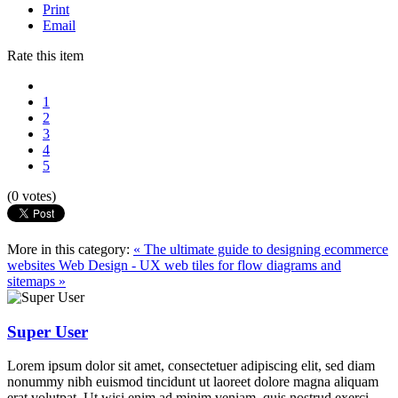
Print
Email
Rate this item
1
2
3
4
5
(0 votes)
More in this category:
« The ultimate guide to designing ecommerce
websites
Web Design - UX web tiles for flow diagrams and
sitemaps »
Super User
Lorem ipsum dolor sit amet, consectetuer adipiscing elit, sed diam
nonummy nibh euismod tincidunt ut laoreet dolore magna aliquam
erat volutpat. Ut wisi enim ad minim veniam, quis nostrud exerci