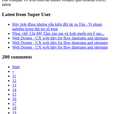
tation
Latest from Super User
Hủy hợp đồng nhưng vẫn kiện đối tác ra Tòa - Vi phạm
nghiêm trọng thủ tục tố tụng
Nhạc chế: Chị Mỹ Tâm xào rau và Anh muốn em ế sao...
Web Design - UX web tiles for flow diagrams and sitemaps
Web Design - UX web tiles for flow diagrams and sitemaps
Web Design - UX web tiles for flow diagrams and sitemaps
200
comments
Start
«
11
12
13
14
15
16
17
18
19