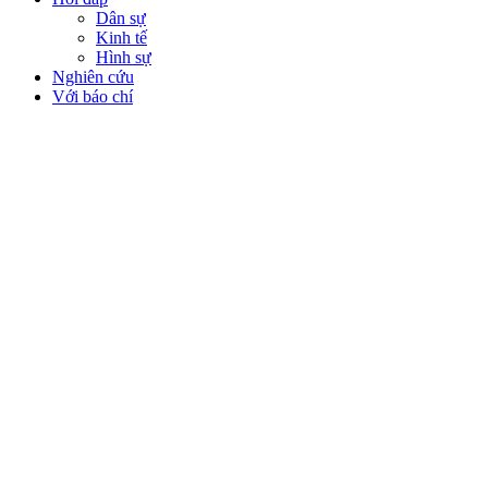
Dân sự
Kinh tế
Hình sự
Nghiên cứu
Với báo chí