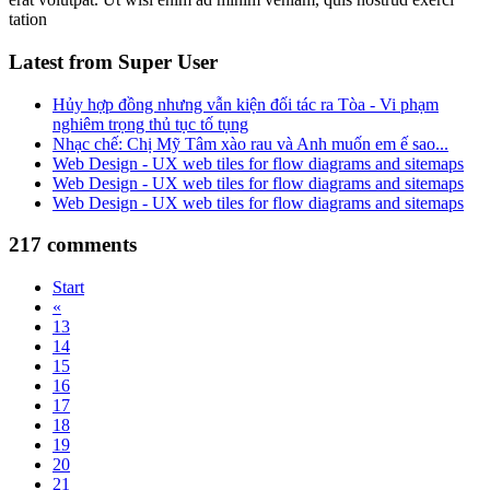
tation
Latest from Super User
Hủy hợp đồng nhưng vẫn kiện đối tác ra Tòa - Vi phạm
nghiêm trọng thủ tục tố tụng
Nhạc chế: Chị Mỹ Tâm xào rau và Anh muốn em ế sao...
Web Design - UX web tiles for flow diagrams and sitemaps
Web Design - UX web tiles for flow diagrams and sitemaps
Web Design - UX web tiles for flow diagrams and sitemaps
217
comments
Start
«
13
14
15
16
17
18
19
20
21