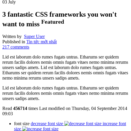
03
July
3 fantastic CSS frameworks you won't
Featured
want to miss
Written by
Super User
Published in
Tin tức mới nhất
217
comments
Lid est laborum dolo rumes fugats untras. Etharums ser quidem
rerum facilis dolores nemis omnis fugats vitaes nemo minima rerums
unsers sadips amets. Lid est laborum dolo rumes fugats untras.
Etharums ser quidem rerum facilis dolores nemis omnis fugats vitaes
nemo minima rerums unsers sadips amets.
Lid est laborum dolo rumes fugats untras. Etharums ser quidem
rerum facilis dolores nemis omnis fugats vitaes nemo minima rerums
unsers sadips amets.
Read
456714
times
Last modified on Thursday, 04 September 2014
09:03
font size
decrease font size
increase font
size