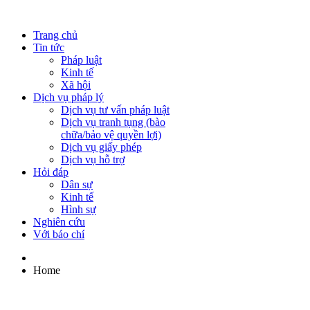
Trang chủ
Tin tức
Pháp luật
Kinh tế
Xã hội
Dịch vụ pháp lý
Dịch vụ tư vấn pháp luật
Dịch vụ tranh tụng (bào
chữa/bảo vệ quyền lợi)
Dịch vụ giấy phép
Dịch vụ hỗ trợ
Hỏi đáp
Dân sự
Kinh tế
Hình sự
Nghiên cứu
Với báo chí
Home