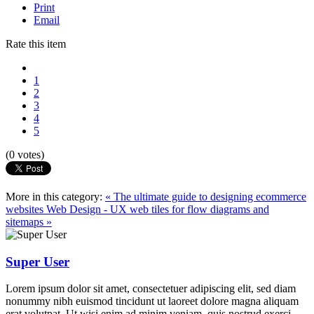
Print
Email
Rate this item
1
2
3
4
5
(0 votes)
More in this category:
« The ultimate guide to designing ecommerce
websites
Web Design - UX web tiles for flow diagrams and
sitemaps »
Super User
Lorem ipsum dolor sit amet, consectetuer adipiscing elit, sed diam
nonummy nibh euismod tincidunt ut laoreet dolore magna aliquam
erat volutpat. Ut wisi enim ad minim veniam, quis nostrud exerci