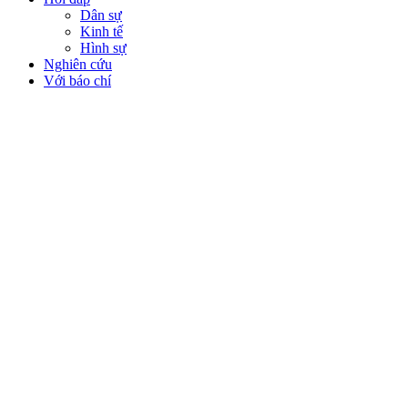
Dân sự
Kinh tế
Hình sự
Nghiên cứu
Với báo chí