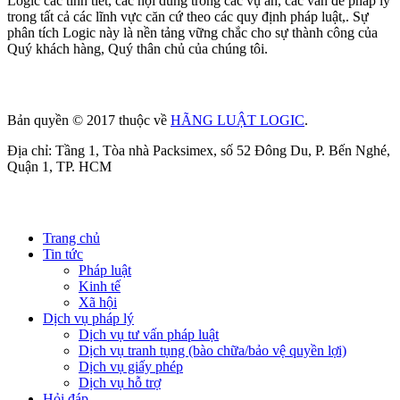
Logic các tính tiết, các nội dung trong các vụ án, các vấn đề pháp lý
trong tất cả các lĩnh vực căn cứ theo các quy định pháp luật,. Sự
phân tích Logic này là nền tảng vững chắc cho sự thành công của
Quý khách hàng, Quý thân chủ của chúng tôi.
Bản quyền © 2017 thuộc về
HÃNG LUẬT LOGIC
.
Địa chỉ: Tầng 1, Tòa nhà Packsimex, số 52 Đông Du, P. Bến Nghé,
Quận 1, TP. HCM
Trang chủ
Tin tức
Pháp luật
Kinh tế
Xã hội
Dịch vụ pháp lý
Dịch vụ tư vấn pháp luật
Dịch vụ tranh tụng (bào chữa/bảo vệ quyền lợi)
Dịch vụ giấy phép
Dịch vụ hỗ trợ
Hỏi đáp