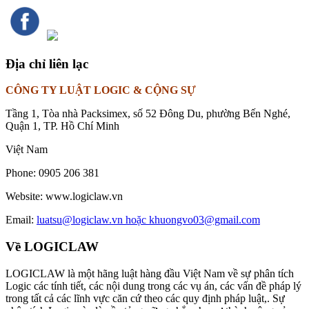
Địa chỉ liên lạc
CÔNG TY LUẬT LOGIC & CỘNG SỰ
Tầng 1, Tòa nhà Packsimex, số 52 Đông Du, phường Bến Nghé,
Quận 1, TP. Hồ Chí Minh
Việt Nam
Phone:
0905 206 381
Website:
www.logiclaw.vn
Email:
luatsu@logiclaw.vn hoặc khuongvo03@gmail.com
Về LOGICLAW
LOGICLAW là một hãng luật hàng đầu Việt Nam về sự phân tích
Logic các tính tiết, các nội dung trong các vụ án, các vấn đề pháp lý
trong tất cả các lĩnh vực căn cứ theo các quy định pháp luật,. Sự