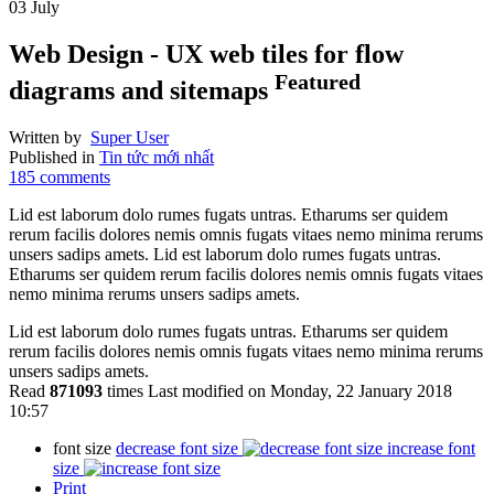
03
July
Web Design - UX web tiles for flow
Featured
diagrams and sitemaps
Written by
Super User
Published in
Tin tức mới nhất
185
comments
Lid est laborum dolo rumes fugats untras. Etharums ser quidem
rerum facilis dolores nemis omnis fugats vitaes nemo minima rerums
unsers sadips amets. Lid est laborum dolo rumes fugats untras.
Etharums ser quidem rerum facilis dolores nemis omnis fugats vitaes
nemo minima rerums unsers sadips amets.
Lid est laborum dolo rumes fugats untras. Etharums ser quidem
rerum facilis dolores nemis omnis fugats vitaes nemo minima rerums
unsers sadips amets.
Read
871093
times
Last modified on Monday, 22 January 2018
10:57
font size
decrease font size
increase font
size
Print