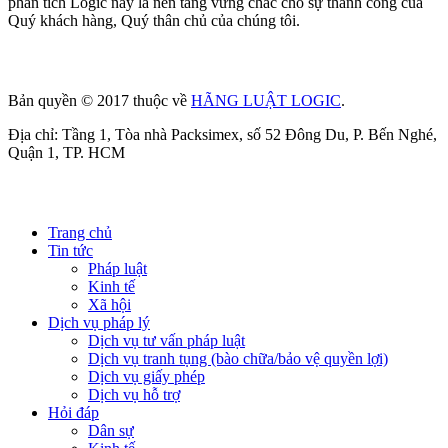
phân tích Logic này là nền tảng vững chắc cho sự thành công của
Quý khách hàng, Quý thân chủ của chúng tôi.
Bản quyền © 2017 thuộc về
HÃNG LUẬT LOGIC
.
Địa chỉ: Tầng 1, Tòa nhà Packsimex, số 52 Đông Du, P. Bến Nghé,
Quận 1, TP. HCM
Trang chủ
Tin tức
Pháp luật
Kinh tế
Xã hội
Dịch vụ pháp lý
Dịch vụ tư vấn pháp luật
Dịch vụ tranh tụng (bào chữa/bảo vệ quyền lợi)
Dịch vụ giấy phép
Dịch vụ hỗ trợ
Hỏi đáp
Dân sự