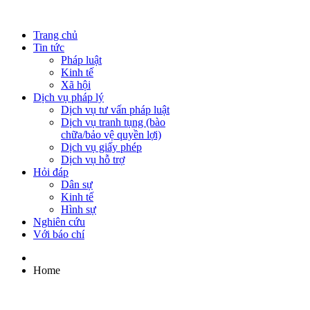
Trang chủ
Tin tức
Pháp luật
Kinh tế
Xã hội
Dịch vụ pháp lý
Dịch vụ tư vấn pháp luật
Dịch vụ tranh tụng (bào
chữa/bảo vệ quyền lợi)
Dịch vụ giấy phép
Dịch vụ hỗ trợ
Hỏi đáp
Dân sự
Kinh tế
Hình sự
Nghiên cứu
Với báo chí
Home