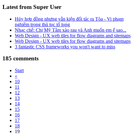
Latest from Super User
Hủy hợp đồng nhưng vẫn kiện đối tác ra Tòa - Vi phạm
nghiêm trọng thủ tục tố tụng
Nhạc chế: Chị Mỹ Tâm xào rau và Anh muốn em ế sao...
Web Design - UX web tiles for flow diagrams and sitemaps
Web Design - UX web tiles for flow diagrams and sitemaps
3 fantastic CSS frameworks you won't want to miss
185
comments
Start
«
10
11
12
13
14
15
16
17
18
19