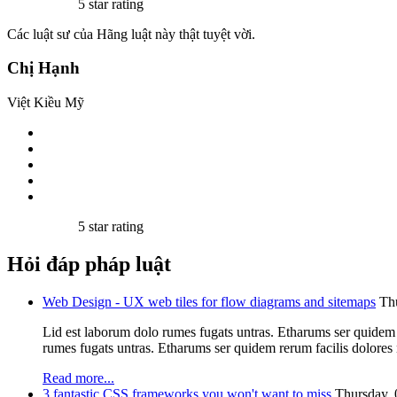
5 star rating
Các luật sư của Hãng luật này thật tuyệt vời.
Chị Hạnh
Việt Kiều Mỹ
5 star rating
Hỏi đáp pháp luật
Web Design - UX web tiles for flow diagrams and sitemaps
Th
Lid est laborum dolo rumes fugats untras. Etharums ser quidem
rumes fugats untras. Etharums ser quidem rerum facilis dolore
Read more...
3 fantastic CSS frameworks you won't want to miss
Thursday, 