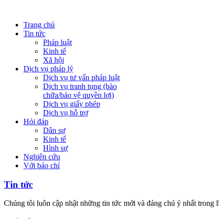
Trang chủ
Tin tức
Pháp luật
Kinh tế
Xã hội
Dịch vụ pháp lý
Dịch vụ tư vấn pháp luật
Dịch vụ tranh tụng (bào
chữa/bảo vệ quyền lợi)
Dịch vụ giấy phép
Dịch vụ hỗ trợ
Hỏi đáp
Dân sự
Kinh tế
Hình sự
Nghiên cứu
Với báo chí
Tin tức
Chúng tôi luôn cập nhật những tin tức mới và đáng chú ý nhất trong 