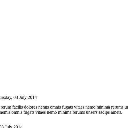
ursday, 03 July 2014
 rerum facilis dolores nemis omnis fugats vitaes nemo minima rerums un
s nemis omnis fugats vitaes nemo minima rerums unsers sadips amets.
03 July 2014