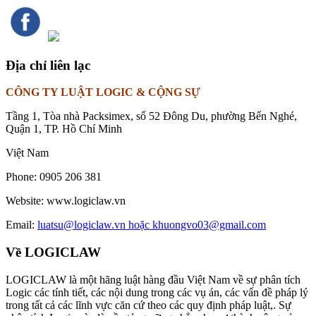
Địa chỉ liên lạc
CÔNG TY LUẬT LOGIC & CỘNG SỰ
Tầng 1, Tòa nhà Packsimex, số 52 Đông Du, phường Bến Nghé,
Quận 1, TP. Hồ Chí Minh
Việt Nam
Phone:
0905 206 381
Website:
www.logiclaw.vn
Email:
luatsu@logiclaw.vn hoặc khuongvo03@gmail.com
Về LOGICLAW
LOGICLAW là một hãng luật hàng đầu Việt Nam về sự phân tích
Logic các tính tiết, các nội dung trong các vụ án, các vấn đề pháp lý
trong tất cả các lĩnh vực căn cứ theo các quy định pháp luật,. Sự