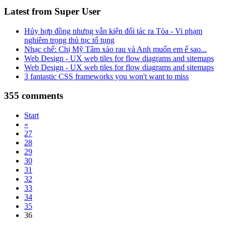
Latest from Super User
Hủy hợp đồng nhưng vẫn kiện đối tác ra Tòa - Vi phạm
nghiêm trọng thủ tục tố tụng
Nhạc chế: Chị Mỹ Tâm xào rau và Anh muốn em ế sao...
Web Design - UX web tiles for flow diagrams and sitemaps
Web Design - UX web tiles for flow diagrams and sitemaps
3 fantastic CSS frameworks you won't want to miss
355
comments
Start
«
27
28
29
30
31
32
33
34
35
36