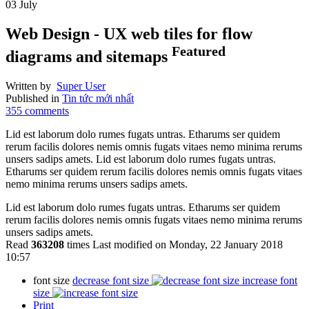
03
July
Web Design - UX web tiles for flow
Featured
diagrams and sitemaps
Written by
Super User
Published in
Tin tức mới nhất
355
comments
Lid est laborum dolo rumes fugats untras. Etharums ser quidem
rerum facilis dolores nemis omnis fugats vitaes nemo minima rerums
unsers sadips amets. Lid est laborum dolo rumes fugats untras.
Etharums ser quidem rerum facilis dolores nemis omnis fugats vitaes
nemo minima rerums unsers sadips amets.
Lid est laborum dolo rumes fugats untras. Etharums ser quidem
rerum facilis dolores nemis omnis fugats vitaes nemo minima rerums
unsers sadips amets.
Read
363208
times
Last modified on Monday, 22 January 2018
10:57
font size
decrease font size
increase font
size
Print