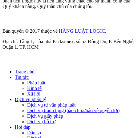
phân tích Logic này là nền tảng vững chắc cho sự thành công của
Quý khách hàng, Quý thân chủ của chúng tôi.
Bản quyền © 2017 thuộc về
HÃNG LUẬT LOGIC
.
Địa chỉ: Tầng 1, Tòa nhà Packsimex, số 52 Đông Du, P. Bến Nghé,
Quận 1, TP. HCM
Trang chủ
Tin tức
Pháp luật
Kinh tế
Xã hội
Dịch vụ pháp lý
Dịch vụ tư vấn pháp luật
Dịch vụ tranh tụng (bào chữa/bảo vệ quyền lợi)
Dịch vụ giấy phép
Dịch vụ hỗ trợ
Hỏi đáp
Dân sự