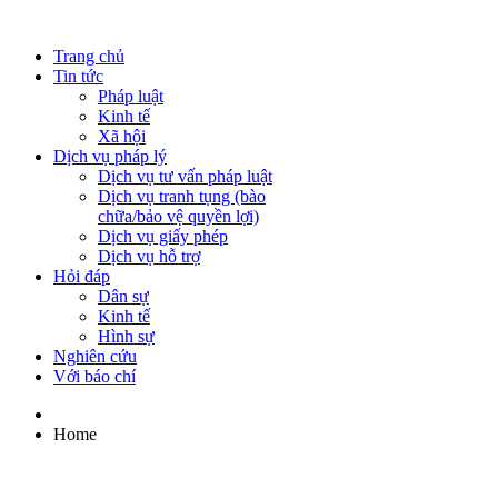
Trang chủ
Tin tức
Pháp luật
Kinh tế
Xã hội
Dịch vụ pháp lý
Dịch vụ tư vấn pháp luật
Dịch vụ tranh tụng (bào
chữa/bảo vệ quyền lợi)
Dịch vụ giấy phép
Dịch vụ hỗ trợ
Hỏi đáp
Dân sự
Kinh tế
Hình sự
Nghiên cứu
Với báo chí
Home